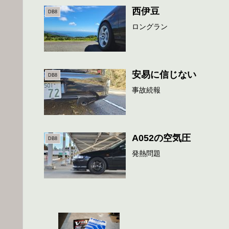
西伊豆
DB8
ロングラン
安易に信じない
DB8
事故続報
A052の空気圧
DB8
発熱問題