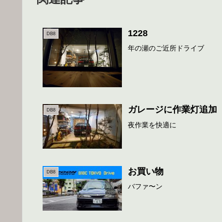
1228
DB8
年の瀬のご近所ドライブ
ガレージに作業灯追加
DB8
夜作業を快適に
お買い物
DB8
バファ〜ン