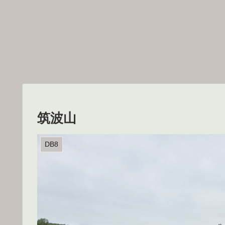
筑波山
DB8