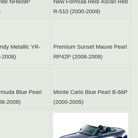
hite NH609P
New Formula Red/ Ascari Red
)
R-510 (2000-2009)
ndy Metallic YR-
Premium Sunset Mauve Pearl
-2008)
RP42P (2008-2009)
rmuda Blue Pearl
Monte Carlo Blue Pearl B-66P
06-2009)
(2000-2005)