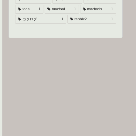
toda
1
mactool
1
mactools
1
カタログ
1
raphix2
1