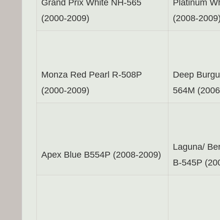
Grand Prix White NH-565
Platinum W
(2000-2009)
(2008-2009
Monza Red Pearl R-508P
Deep Burgu
(2000-2009)
564M (2006
Laguna/ Be
Apex Blue B554P (2008-2009)
B-545P (20