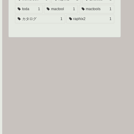
toda
1
mactool
1
mactools
1
カタログ
1
raphix2
1