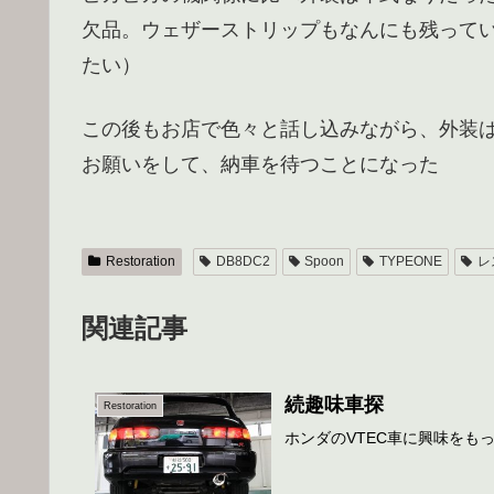
欠品。ウェザーストリップもなんにも残って
たい）
この後もお店で色々と話し込みながら、外装
お願いをして、納車を待つことになった
Restoration
DB8DC2
Spoon
TYPEONE
レ
関連記事
続趣味車探
Restoration
ホンダのVTEC車に興味をも