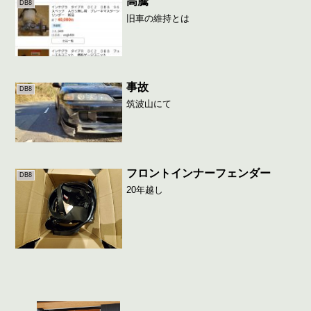
高騰
DB8
旧車の維持とは
事故
DB8
筑波山にて
フロントインナーフェンダー
DB8
20年越し