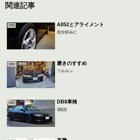
関連記事
A052とアライメント
DB8
自分好みに
磨きのすすめ
DB8
ツルルン
DB8車検
DB8
3回目