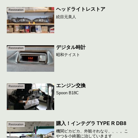
ヘッドライトレストア
Restoration
続目元美人
デジタル時計
Restoration
昭和テイスト
エンジン交換
Restoration
Spoon B18C
購入！インテグラ TYPE R DB8
Restoration
機関ピカピカ、外観それなり、、、。こ
やつを小綺麗に治していきます