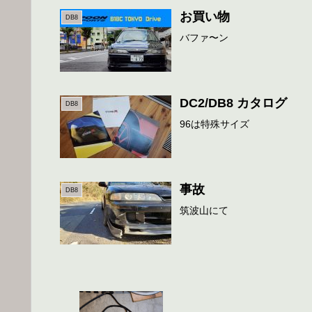
お買い物
DB8
バファ〜ン
DC2/DB8 カタログ
DB8
96は特殊サイズ
事故
DB8
筑波山にて