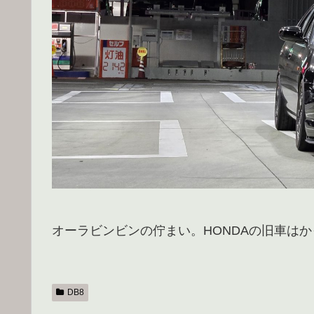
オーラビンビンの佇まい。HONDAの旧車は
DB8