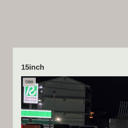
15inch
DB8