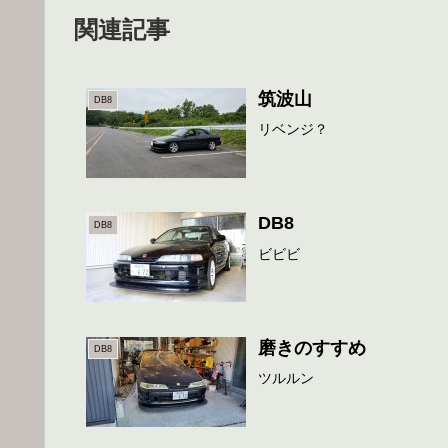
関連記事
筑波山
DB8
リベンジ？
DB8
DB8
ビビビ
磨きのすすめ
DB8
ツルルン